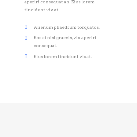
aperiri consequat an. Eius lorem
tincidunt vix at.
Alienum phaedrum torquatos.
Eos ei nisl graecis, vix aperiri
consequat.
Eius lorem tincidunt vixat.