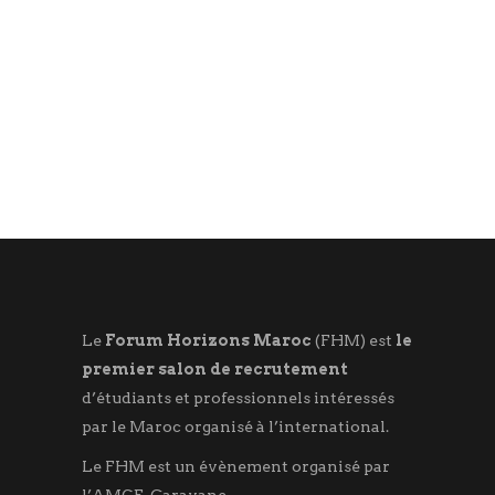
Maroc
Venez à la rencontre des
entreprises
S'INSCRIRE
Le
Forum Horizons Maroc
(FHM) est
le
premier salon de recrutement
d’étudiants et professionnels intéressés
par le Maroc organisé à l’international.
Le FHM est un évènement organisé par