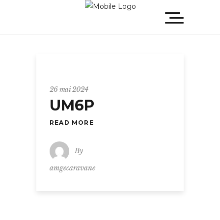
26 mai 2024
UM6P
READ MORE
By
amgecaravane