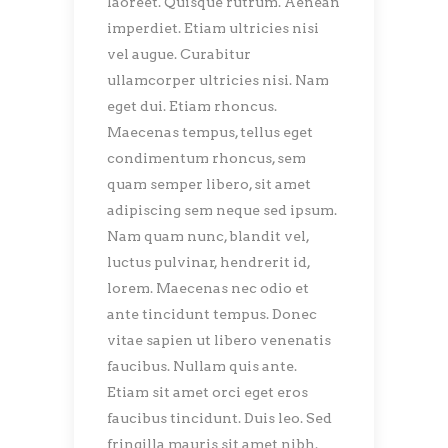
laoreet. Quisque rutrum. Aenean
imperdiet. Etiam ultricies nisi
vel augue. Curabitur
ullamcorper ultricies nisi. Nam
eget dui. Etiam rhoncus.
Maecenas tempus, tellus eget
condimentum rhoncus, sem
quam semper libero, sit amet
adipiscing sem neque sed ipsum.
Nam quam nunc, blandit vel,
luctus pulvinar, hendrerit id,
lorem. Maecenas nec odio et
ante tincidunt tempus. Donec
vitae sapien ut libero venenatis
faucibus. Nullam quis ante.
Etiam sit amet orci eget eros
faucibus tincidunt. Duis leo. Sed
fringilla mauris sit amet nibh.