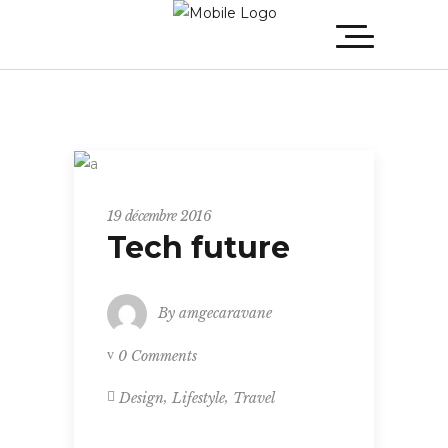
Tech
19 décembre 2016
Tech future
By
amgecaravane
0 Comments
,
,
Design
Lifestyle
Travel